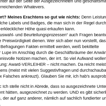
chter auf der Seite der Ausgezeichneten und geschäftsm
erreichenden Whatevers.
rt? Meines Erachtens so gut wie nichts:
Denn Leistun
elche Labels und Badges, die man sich in der Regel durch
 erklecklicher Höhe quasi erkaufen kann.
Auswahl- und Beurteilungsprozessen“ auch Fragen beantw
e Preiswürdigkeit dienen. Wer sich aber nun vorstellt, das
Befragungen Fakten ermittelt werden, weiß bekittelte
r Lupe im Anschlag durch die Geschäftsräume der Anwärt
nisvolle Notizen machen, der irrt. So viel Aufwand wollen
ung: Award-VERLEIHER – nicht machen. Da reicht meist
ens (meist mit vielen Suggestivfragen und durchschauba
x Falsches ankreuzt). Glauben Sie mir, ich hab’s ausprobi
n:
Ich stelle nicht in Abrede, dass so ausgezeichnete Un
ient hätten, ausgezeichnet zu werden. UND es gibt sicher
 der auf ganz anderer, nämlich auf sachlich fundierter u
.