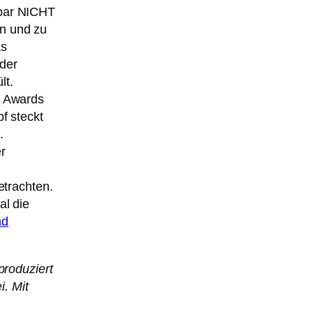
nbar NICHT
n und zu
as
der
lt.
r Awards
f steckt
.
er
etrachten.
al die
nd
produziert
i. Mit