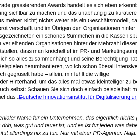
erade grassierenden Awards handelt es sich eben erken
ng sichtbar zu machen und das unabhängig zu kuratiere
us meiner Sicht) nichts weiter als ein Geschäftsmodell, d
ot verschafft und im Übrigen den Organisationen hinter 
usgezeichneten ein schönes Sümmchen in die Kassen spü
 verleihenden Organisationen hinter der Mehrzahl diese
ststellen, dass man knöcheltief im PR- und Marketingsump
ntlich so alles zusammenhängt und seine Berechtigung hat
 Beispielen herumhantieren, wo ich schon überall intensiv
 gegruselt habe – allein, mir fehlt die willige
er Hinterhand, um das alles mal etwas kleinteiliger zu b
uch selbst: Schauen Sie sich doch einfach beispielhaft m
el das „
D
eutsche Innovationsinstitut für Digitalisierung u
enialer Name für ein Unternehmen, das eigentlich nichts 
s drin, was gut und teuer ist, und es ist für jeden was dabe
tut allerdings nix zu tun. Nur mit einer PR-Agentur. Naja.