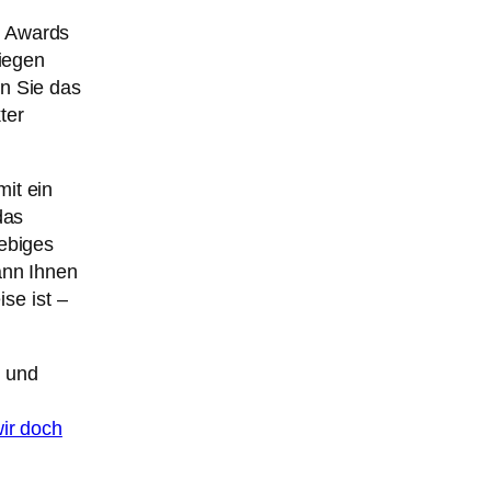
r Awards
riegen
n Sie das
ter
mit ein
das
ebiges
ann Ihnen
se ist –
 und
ir doch