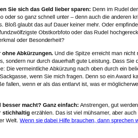
en Sie sich das Geld lieber sparen:
Denn im Rudel de
 so oder so ganz schnell unter – denn auch die anderen k
. Bloß glaubt das auf Dauer keiner mehr. Oder empfinde
fundzwölfzigste Obstkorbfoto oder das Rudel hochgereck
erkmal oder Besonderheit?
er ohne Abkürzungen.
Und die Spitze erreicht man nicht 
is, sondern nur durch dauerhaft gute Leistung. Dass Sie 
e: Die vermeintliche Abkürzung nach oben durch ein beli
ne Sackgasse, wenn Sie mich fragen. Denn so ein Award k
 fallen, wenn er als das entlarvt ist, was er möglicherwei
d besser macht? Ganz einfach:
Anstrengen, gut werden
r
stichhaltig
erzählen. Das ist viel mühsamer, aber auch
der Welt.
Wenn sie dabei Hilfe brauchen, dann sprechen w