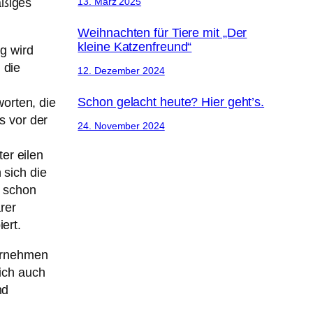
13. März 2025
äßiges
Weihnachten für Tiere mit „Der
kleine Katzenfreund“
g wird
 die
12. Dezember 2024
Schon gelacht heute? Hier geht’s.
orten, die
s vor der
24. November 2024
er eilen
 sich die
 schon
rer
ert.
ternehmen
lich auch
nd