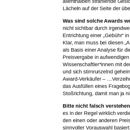
allenthalben strahlende Gesi
Lächeln auf der Seite der üb
Was sind solche Awards we
nicht sichtbar durch irgendw
Entrichtung einer „Gebühr“ in
Klar, man muss bei diesen „
als Basis einer Analyse für di
Preisvergabe in aufwendigen 
Wissenschaftler*innen mit de
und sich stirnrunzelnd geheim
Award-Verkäufer – …Verzeih
das Ausfüllen eines Fragebog
Stoßrichtung, damit man ja ni
Bitte nicht falsch verstehe
es in der Regel wirklich verd
den einen oder anderen Preis,
sinnvoller Vorauswahl basiert